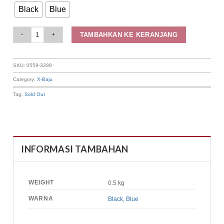
Black
Blue
Elizabeth Clothing - Blouse Wanita Batik | Lengan Pendek 0559-3289 quant
TAMBAHKAN KE KERANJANG
SKU:
0559-3289
Category:
X-Baju
Tag:
Sold Out
INFORMASI TAMBAHAN
WEIGHT
0.5 kg
WARNA
Black
,
Blue