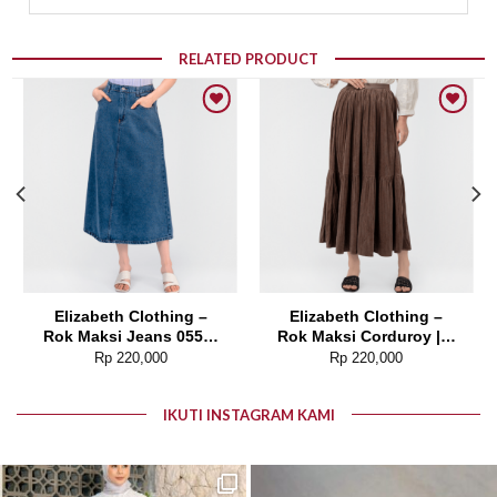
RELATED PRODUCT
Add to wishlist
Add to wishlist
Elizabeth Clothing –
Elizabeth Clothing –
Rok Maksi Jeans 0559-
Rok Maksi Corduroy | A
2680
Line 0559-2877
Rp
220,000
Rp
220,000
IKUTI INSTAGRAM KAMI