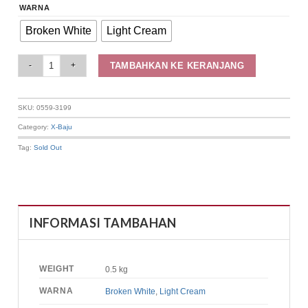
WARNA
Broken White
Light Cream
Elizabeth Clothing - Blouse Wanita Bordir Floral | Kancing Tali 0559-3199 q
TAMBAHKAN KE KERANJANG
SKU:
0559-3199
Category:
X-Baju
Tag:
Sold Out
INFORMASI TAMBAHAN
WEIGHT
0.5 kg
WARNA
Broken White
,
Light Cream