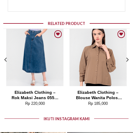
RELATED PRODUCT
Add to wishlist
Add to wishlist
Elizabeth Clothing –
Elizabeth Clothing –
Rok Maksi Jeans 0559-
Blouse Wanita Polos |
2680
Lengan Panjang 0595-
Rp
220,000
Rp
185,000
1925
IKUTI INSTAGRAM KAMI