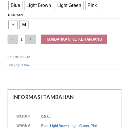
Blue
Light Brown
Light Green
Pink
UKURAN
S
M
Elizabeth Clothing - Blouse Wanita Floral | Lengan Panjang 0595-1942 quan
TAMBAHKAN KE KERANJANG
SKU:
0595-1942
Category:
X-Baju
INFORMASI TAMBAHAN
WEIGHT
0.5 kg
WARNA
Blue
,
Light Brown
,
Light Green
,
Pink