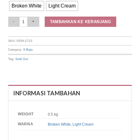
Broken White
Light Cream
Elizabeth Clothing - Blouse Wanita Lace | Kancing Depan 0559-2722 quanti
TAMBAHKAN KE KERANJANG
SKU:
0559-2722
Category:
X-Baju
Tag:
Sold Out
INFORMASI TAMBAHAN
WEIGHT
0.5 kg
WARNA
Broken White
,
Light Cream