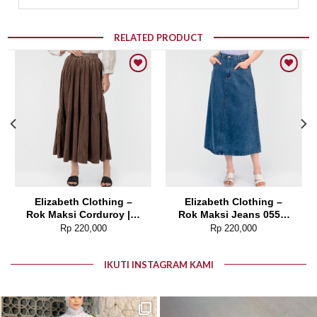
RELATED PRODUCT
Add to wishlist
Add to wishlist
Elizabeth Clothing –
Elizabeth Clothing –
Rok Maksi Corduroy | A
Rok Maksi Jeans 0559-
Line 0559-2877
2680
Rp
220,000
Rp
220,000
IKUTI INSTAGRAM KAMI