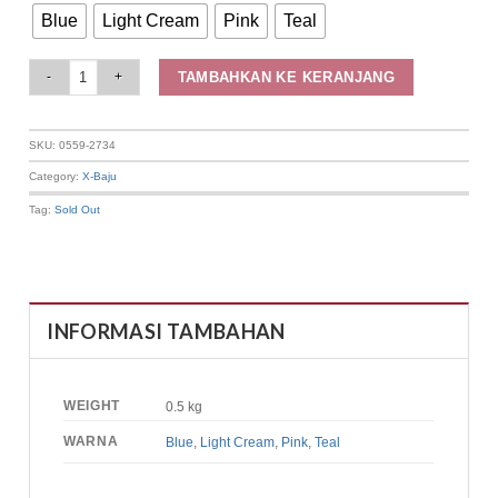
Blue
Light Cream
Pink
Teal
Elizabeth Clothing - Blouse Wanita Polos | Lengan Panjang 0559-2734 quan
TAMBAHKAN KE KERANJANG
SKU:
0559-2734
Category:
X-Baju
Tag:
Sold Out
INFORMASI TAMBAHAN
WEIGHT
0.5 kg
WARNA
Blue
,
Light Cream
,
Pink
,
Teal