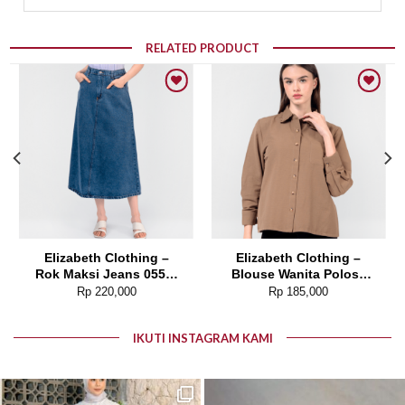
RELATED PRODUCT
Add to wishlist
Add to wishlist
Elizabeth Clothing –
Elizabeth Clothing –
Rok Maksi Jeans 0559-
Blouse Wanita Polos |
2680
Lengan Panjang 0595-
Rp
220,000
Rp
185,000
1925
IKUTI INSTAGRAM KAMI