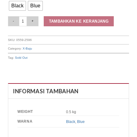
Black
Blue
Elizabeth Clothing - Blouse Wanita Rajut | Lengan Pendek 0559-2596 quant
TAMBAHKAN KE KERANJANG
SKU:
0559-2596
Category:
X-Baju
Tag:
Sold Out
INFORMASI TAMBAHAN
WEIGHT
0.5 kg
WARNA
Black
,
Blue