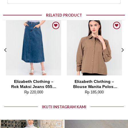
RELATED PRODUCT
Add to wishlist
Add to wishlist
Elizabeth Clothing –
Elizabeth Clothing –
Rok Maksi Jeans 0559-
Blouse Wanita Polos |
2680
Lengan Panjang 0595-
Rp
220,000
Rp
185,000
1925
IKUTI INSTAGRAM KAMI