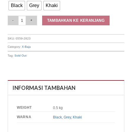
Black
Grey
Khaki
Elizabeth Clothing - Celana Panjang Wanita | Rajut 0559-2823 quantity
TAMBAHKAN KE KERANJANG
SKU:
0559-2823
Category:
X-Baju
Tag:
Sold Out
INFORMASI TAMBAHAN
WEIGHT
0.5 kg
WARNA
Black
,
Grey
,
Khaki