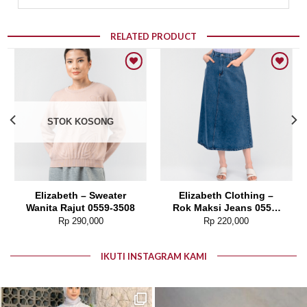
RELATED PRODUCT
Add to wishlist
Add to wishlist
STOK KOSONG
Elizabeth – Sweater
Elizabeth Clothing –
Wanita Rajut 0559-3508
Rok Maksi Jeans 0559-
2680
Rp
290,000
Rp
220,000
IKUTI INSTAGRAM KAMI