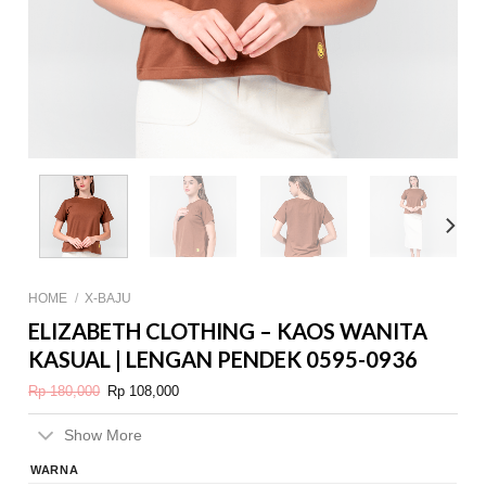
HOME
/
X-BAJU
ELIZABETH CLOTHING – KAOS WANITA
KASUAL | LENGAN PENDEK 0595-0936
Original
Current
Rp
180,000
Rp
108,000
price
price
was:
is:
Rp 180,000.
Rp 108,000.
Show More
WARNA