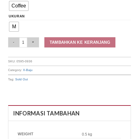
Coffee
UKURAN
M
Elizabeth Clothing - Kaos Wanita Kasual | Lengan Pendek 0595-0936 quant
TAMBAHKAN KE KERANJANG
SKU:
0595-0936
Category:
X-Baju
Tag:
Sold Out
INFORMASI TAMBAHAN
WEIGHT
0.5 kg