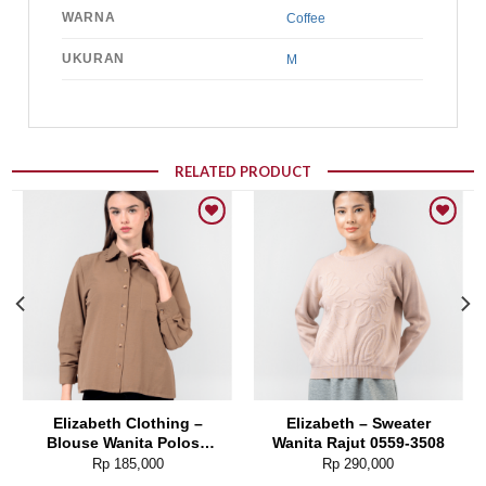
WARNA
Coffee
UKURAN
M
RELATED PRODUCT
Add to wishlist
Add to wishlist
Elizabeth Clothing –
Elizabeth – Sweater
Blouse Wanita Polos |
Wanita Rajut 0559-3508
Lengan Panjang 0595-
Rp
185,000
Rp
290,000
1925