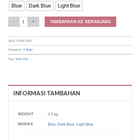
Blue
Dark Blue
Light Blue
Elizabeth Clothing - Rok Maksi Ruffle | A Line 0559-2567 quantity
TAMBAHKAN KE KERANJANG
SKU:
0559-2567
Category:
X-Baju
Tag:
Sold Out
INFORMASI TAMBAHAN
WEIGHT
0.5 kg
WARNA
Blue
,
Dark Blue
,
Light Blue