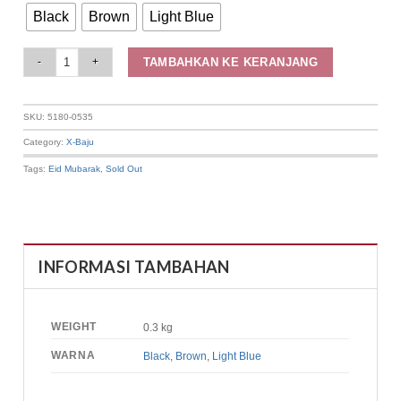
Black
Brown
Light Blue
Elizabeth Special Collection - Hijab Segi Empat 5180-0535 (Free Box) quant
TAMBAHKAN KE KERANJANG
SKU:
5180-0535
Category:
X-Baju
Tags:
Eid Mubarak
,
Sold Out
INFORMASI TAMBAHAN
WEIGHT
0.3 kg
WARNA
Black
,
Brown
,
Light Blue