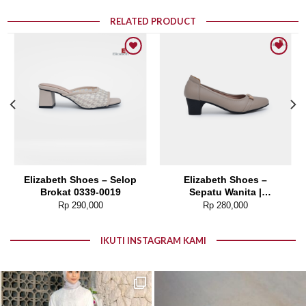
RELATED PRODUCT
Add to wishlist
Add to wishlist
Elizabeth Shoes – Selop
Elizabeth Shoes –
Brokat 0339-0019
Sepatu Wanita |
Pantofel Heels 0689-
Rp
290,000
Rp
280,000
0129
IKUTI INSTAGRAM KAMI