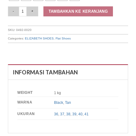
Elizabeth - Sepatu Wanita | Flat Laser Cut 0492-0020 quantity
TAMBAHKAN KE KERANJANG
SKU:
0492-0020
Categories:
ELIZABETH SHOES
,
Flat Shoes
INFORMASI TAMBAHAN
WEIGHT
1 kg
WARNA
Black
,
Tan
UKURAN
36
,
37
,
38
,
39
,
40
,
41