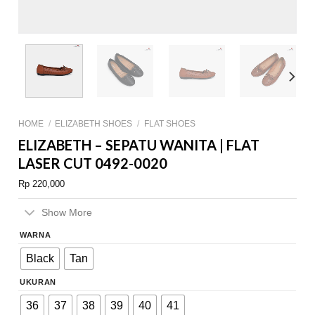
HOME
/
ELIZABETH SHOES
/
FLAT SHOES
ELIZABETH – SEPATU WANITA | FLAT
LASER CUT 0492-0020
Rp
220,000
Show More
WARNA
Black
Tan
UKURAN
36
37
38
39
40
41