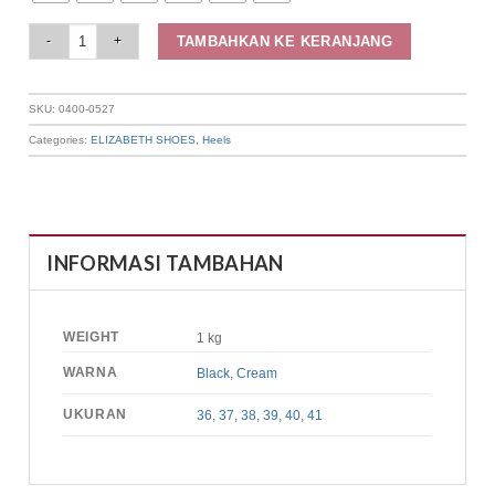
Elizabeth Shoes - Sepatu Wanita | Pantofel Heels 0400-0527 quantity
TAMBAHKAN KE KERANJANG
SKU:
0400-0527
Categories:
ELIZABETH SHOES
,
Heels
INFORMASI TAMBAHAN
WEIGHT
1 kg
WARNA
Black
,
Cream
UKURAN
36
,
37
,
38
,
39
,
40
,
41