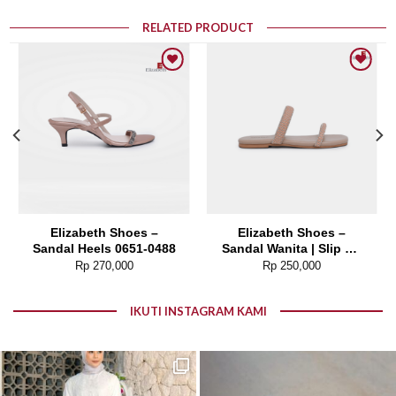
RELATED PRODUCT
Add to wishlist
Add to wishlist
Elizabeth Shoes –
Elizabeth Shoes –
Sandal Heels 0651-0488
Sandal Wanita | Slip On
0678-0241
Rp
270,000
Rp
250,000
IKUTI INSTAGRAM KAMI