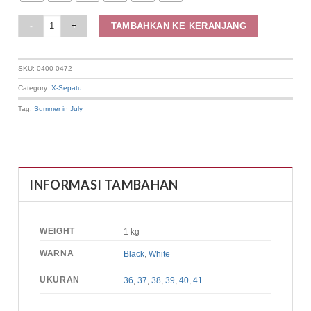
Elizabeth Shoes - Sandal Wanita | Chunky Heels 0400-0472 quantity
TAMBAHKAN KE KERANJANG
SKU:
0400-0472
Category:
X-Sepatu
Tag:
Summer in July
INFORMASI TAMBAHAN
WEIGHT
1 kg
WARNA
Black
,
White
UKURAN
36
,
37
,
38
,
39
,
40
,
41