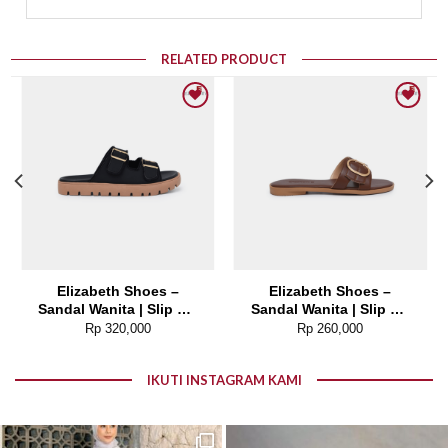
RELATED PRODUCT
Add to wishlist
Add to wishlist
Elizabeth Shoes –
Elizabeth Shoes –
Sandal Wanita | Slip On
Sandal Wanita | Slip On
0468-0373
0453-0404
Rp
320,000
Rp
260,000
IKUTI INSTAGRAM KAMI