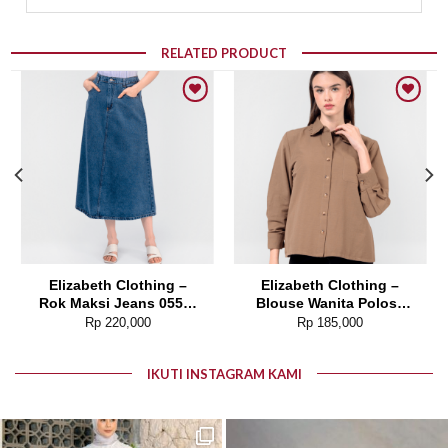
RELATED PRODUCT
Add to wishlist
Add to wishlist
Elizabeth Clothing –
Elizabeth Clothing –
Rok Maksi Jeans 0559-
Blouse Wanita Polos |
2680
Lengan Panjang 0595-
Rp
220,000
Rp
185,000
1925
IKUTI INSTAGRAM KAMI