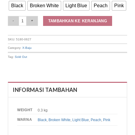
Black
Broken White
Light Blue
Peach
Pink
Hijab Elizabeth - Kerudung Segi Empat Pattern 5180-0627 quantity
TAMBAHKAN KE KERANJANG
SKU:
5180-0627
Category:
X-Baju
Tag:
Sold Out
INFORMASI TAMBAHAN
WEIGHT
0.3 kg
WARNA
Black
,
Broken White
,
Light Blue
,
Peach
,
Pink