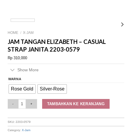
HOME
/
X-JAM
JAM TANGAN ELIZABETH – CASUAL
STRAP JANITA 2203-0579
Rp
310,000
Show More
WARNA
Rose Gold
Silver-Rose
Jam Tangan Elizabeth – Casual Strap Janita 2203-0579 quantity
TAMBAHKAN KE KERANJANG
SKU:
2203-0579
Category:
X-Jam