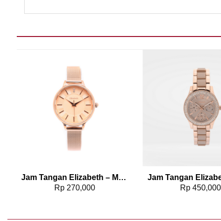
Add to wishlist
Add t
Jam Tangan Elizabeth – Mesh Strap 2203-0515
Rp
270,000
Rp
450,00