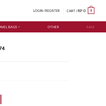
RP
0
0
LOGIN / REGISTER
CART /
AVEL BAGS
OTHER
SALE
74