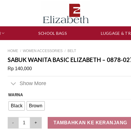
N
SCHOOL BAGS
LUGGAGE & TR
HOME
/
WOMEN ACCESSORIES
/
BELT
SABUK WANITA BASIC ELIZABETH – 0878-02
Rp
140,000
Show More
WARNA
Black
Brown
Sabuk Wanita Basic Elizabeth – 0878-0274 quantity
TAMBAHKAN KE KERANJANG