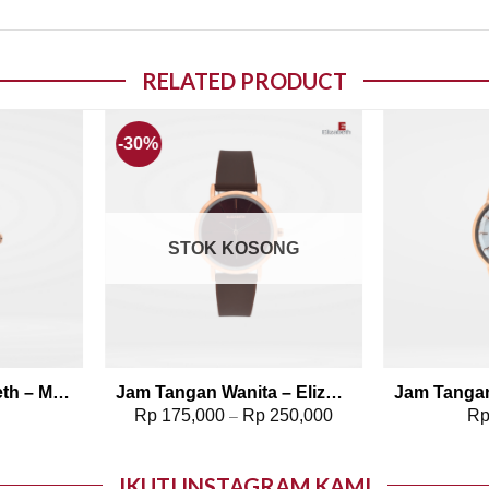
RELATED PRODUCT
-30%
o wishlist
Add to wishlist
STOK KOSONG
Jam Tangan Elizabeth – Marble Strap Kavya
Jam Tangan Wanita – Elizabeth | Rubber Strap 2206-0088
0
Rp
175,000
Rp
250,000
R
–
IKUTI INSTAGRAM KAMI