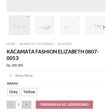
HOME
/
WOMEN ACCESSORIES
/
GLASSES
KACAMATA FASHION ELIZABETH 0807-
0053
Rp
180,000
Show More
WARNA
Grey
Yellow
Kacamata Fashion Elizabeth 0807-0053 quantity
TAMBAHKAN KE KERANJANG