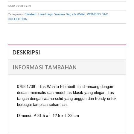
SKU:
0798-1739
Categories:
Elizabeth Handbags
,
Women Bags & Wallet
,
WOMENS BAG
COLLECTION
DESKRIPSI
INFORMASI TAMBAHAN
0798-1739 – Tas Wanita Elizabeth ini dirancang dengan
desain minimalis dan model tas klasik yang elegan. Tas
tangan dengan warna solid yang anggun dan trendy untuk
berbagai tampilan sehari-hari.
Dimensi: P 31.5 x L 12.5 x T 23 cm