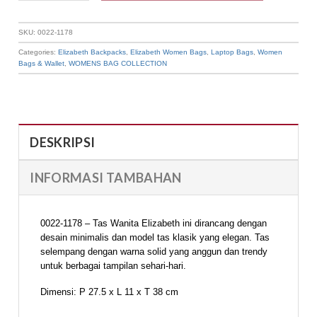
SKU:
0022-1178
Categories:
Elizabeth Backpacks
,
Elizabeth Women Bags
,
Laptop Bags
,
Women
Bags & Wallet
,
WOMENS BAG COLLECTION
DESKRIPSI
INFORMASI TAMBAHAN
0022-1178 – Tas Wanita Elizabeth ini dirancang dengan
desain minimalis dan model tas klasik yang elegan. Tas
selempang dengan warna solid yang anggun dan trendy
untuk berbagai tampilan sehari-hari.
Dimensi: P 27.5 x L 11 x T 38 cm