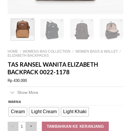
HOME
/
WOMENS BAG COLLECTION
/
WOMEN BAGS & WALLET
/
ELIZABETH BACKPACKS
TAS RANSEL WANITA ELIZABETH
BACKPACK 0022-1178
Rp
430,000
Show More
WARNA
Cream
Light Cream
Light Khaki
Tas Ransel Wanita Elizabeth Backpack 0022-1178 quantity
TAMBAHKAN KE KERANJANG