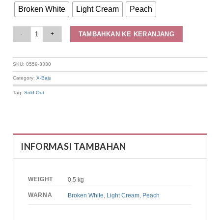
Broken White
Light Cream
Peach
Elizabeth Clothing - Blouse Wanita Crop | Lengan Pendek 0559-3330 quanti
TAMBAHKAN KE KERANJANG
SKU:
0559-3330
Category:
X-Baju
Tag:
Sold Out
INFORMASI TAMBAHAN
WEIGHT
0.5 kg
WARNA
Broken White
,
Light Cream
,
Peach