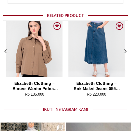
RELATED PRODUCT
Add to wishlist
Add to wishlist
Elizabeth Clothing –
Elizabeth Clothing –
Blouse Wanita Polos |
Rok Maksi Jeans 0559-
Lengan Panjang 0595-
2680
Rp
185,000
Rp
220,000
1925
IKUTI INSTAGRAM KAMI