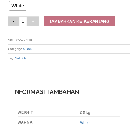
White
Elizabeth Clothing - Cardigan Brokat | Lengan Pendek 0559-3319 quantity
TAMBAHKAN KE KERANJANG
SKU:
0559-3319
Category:
X-Baju
Tag:
Sold Out
INFORMASI TAMBAHAN
WEIGHT
0.5 kg
WARNA
White