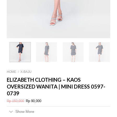
HOME
/
X-BAJU
ELIZABETH CLOTHING – KAOS
OVERSIZED WANITA | MINI DRESS 0597-
0739
Original
Current
Rp
150,000
Rp
90,000
price
price
was:
is:
Rp 150,000.
Rp 90,000.
Show More