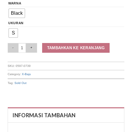
WARNA
Black
UKURAN
S
Elizabeth Clothing - Kaos Oversized Wanita | Mini Dress 0597-0739 quantit
TAMBAHKAN KE KERANJANG
SKU:
0597-0739
Category:
X-Baju
Tag:
Sold Out
INFORMASI TAMBAHAN