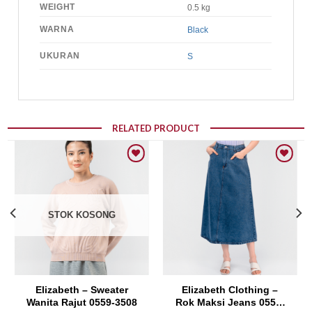
WEIGHT
0.5 kg
WARNA
Black
UKURAN
S
RELATED PRODUCT
Add to wishlist
Add to wishlist
STOK KOSONG
Elizabeth – Sweater
Elizabeth Clothing –
Wanita Rajut 0559-3508
Rok Maksi Jeans 0559-