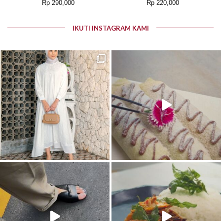
2680
Rp
290,000
Rp
220,000
IKUTI INSTAGRAM KAMI